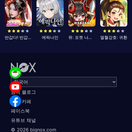
반갑다! 반갑삼국지
에픽나인
뮤: 포켓 나이츠
열혈강호: 귀환
공식 블로그
공식 카페
페이스북
유튜브 채널
©
2026
bignox.com