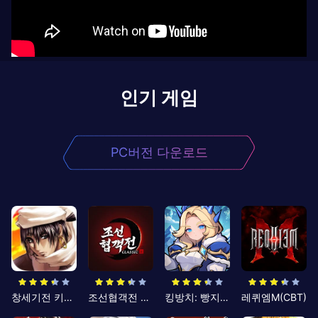
인기 게임
PC버전 다운로드
창세기전 키우기
조선협객전 클래식
킹방치: 빵지의 제왕
레퀴엠M(CBT)