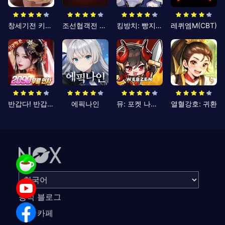
창세기전 키우기
조선협객전 클래식
킹방치: 빵지의 제왕
레퀴엠M(CBT)
반갑다! 반갑삼국지
에픽나인
뮤: 포켓 나이츠
열혈강호: 귀환
공식 블로그
공식 카페