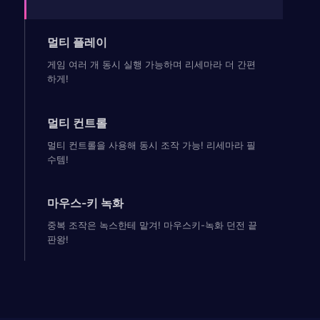
멀티 플레이
게임 여러 개 동시 실행 가능하며 리세마라 더 간편
하게!
멀티 컨트롤
멀티 컨트롤을 사용해 동시 조작 가능! 리세마라 필
수템!
마우스-키 녹화
중복 조작은 녹스한테 맡겨! 마우스키-녹화 던전 끝
판왕!