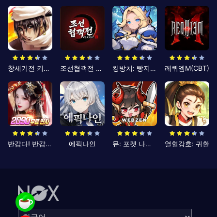
창세기전 키우기
조선협객전 클래식
킹방치: 빵지의 제왕
레퀴엠M(CBT)
반갑다! 반갑삼국지
에픽나인
뮤: 포켓 나이츠
열혈강호: 귀환