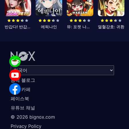
반갑다! 반갑삼국지
에픽나인
뮤: 포켓 나이츠
열혈강호: 귀환
공식 블로그
공식 카페
페이스북
유튜브 채널
©
2026
bignox.com
Privacy Policy