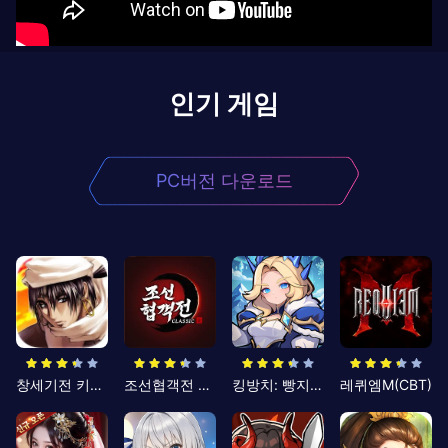
인기 게임
PC버전 다운로드
창세기전 키우기
조선협객전 클래식
킹방치: 빵지의 제왕
레퀴엠M(CBT)