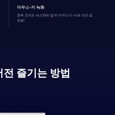
마우스-키 녹화
중복 조작은 녹스한테 맡겨! 마우스키-녹화 던전 끝
판왕!
버전 즐기는 방법