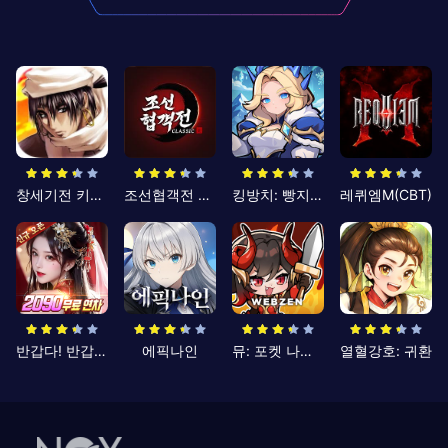
창세기전 키우기
조선협객전 클래식
킹방치: 빵지의 제왕
레퀴엠M(CBT)
반갑다! 반갑삼국지
에픽나인
뮤: 포켓 나이츠
열혈강호: 귀환