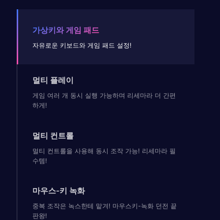
가상키와 게임 패드
자유로운 키보드와 게임 패드 설정!
멀티 플레이
게임 여러 개 동시 실행 가능하며 리세마라 더 간편
하게!
멀티 컨트롤
멀티 컨트롤을 사용해 동시 조작 가능! 리세마라 필
수템!
마우스-키 녹화
중복 조작은 녹스한테 맡겨! 마우스키-녹화 던전 끝
판왕!