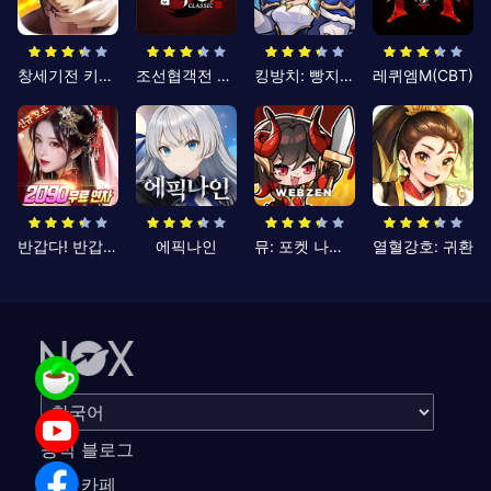
창세기전 키우기
조선협객전 클래식
킹방치: 빵지의 제왕
레퀴엠M(CBT)
반갑다! 반갑삼국지
에픽나인
뮤: 포켓 나이츠
열혈강호: 귀환
공식 블로그
공식 카페