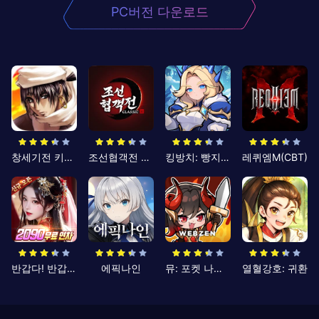
PC버전 다운로드
창세기전 키우기
조선협객전 클래식
킹방치: 빵지의 제왕
레퀴엠M(CBT)
반갑다! 반갑삼국지
에픽나인
뮤: 포켓 나이츠
열혈강호: 귀환