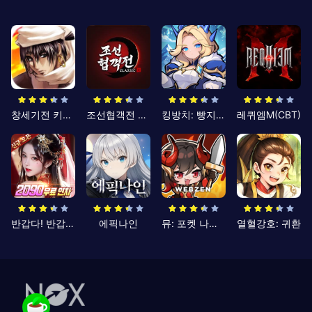
창세기전 키우기
조선협객전 클래식
킹방치: 빵지의 제왕
레퀴엠M(CBT)
반갑다! 반갑삼국지
에픽나인
뮤: 포켓 나이츠
열혈강호: 귀환