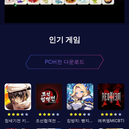
인기 게임
PC버전 다운로드
창세기전 키우기
조선협객전 클래식
킹방치: 빵지의 제왕
레퀴엠M(CBT)