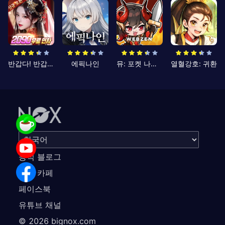
반갑다! 반갑삼국지
에픽나인
뮤: 포켓 나이츠
열혈강호: 귀환
공식 블로그
공식 카페
페이스북
유튜브 채널
©
2026
bignox.com