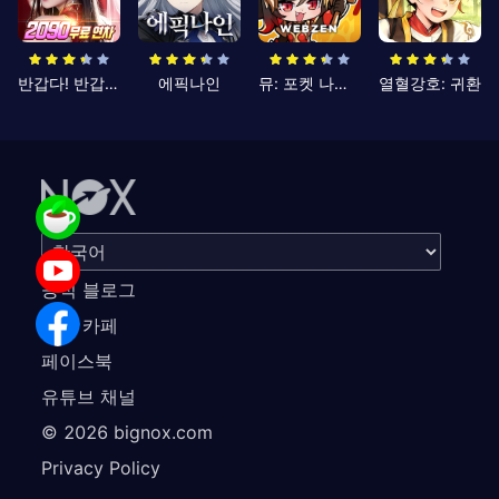
반갑다! 반갑삼국지
에픽나인
뮤: 포켓 나이츠
열혈강호: 귀환
공식 블로그
공식 카페
페이스북
유튜브 채널
©
2026
bignox.com
Privacy Policy