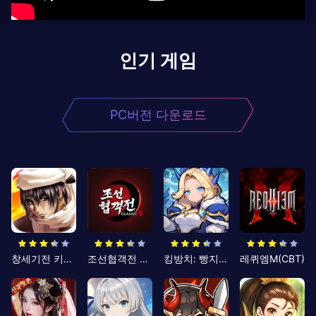
인기 게임
PC버전 다운로드
창세기전 키우기
조선협객전 클래식
킹방치: 빵지의 제왕
레퀴엠M(CBT)