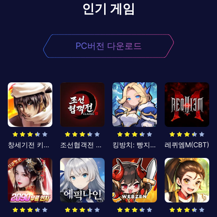
인기 게임
PC버전 다운로드
창세기전 키우기
조선협객전 클래식
킹방치: 빵지의 제왕
레퀴엠M(CBT)