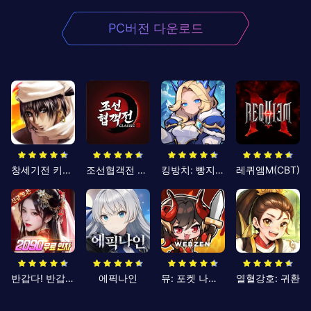
PC버전 다운로드
창세기전 키우기
조선협객전 클래식
킹방치: 빵지의 제왕
레퀴엠M(CBT)
반갑다! 반갑삼국지
에픽나인
뮤: 포켓 나이츠
열혈강호: 귀환