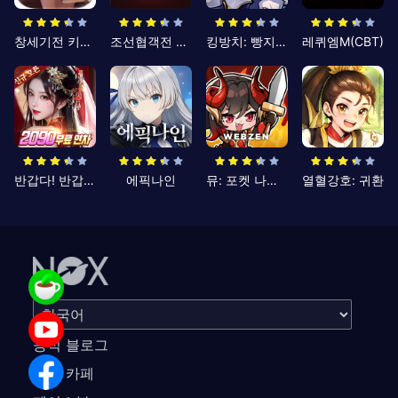
창세기전 키우기
조선협객전 클래식
킹방치: 빵지의 제왕
레퀴엠M(CBT)
반갑다! 반갑삼국지
에픽나인
뮤: 포켓 나이츠
열혈강호: 귀환
공식 블로그
공식 카페