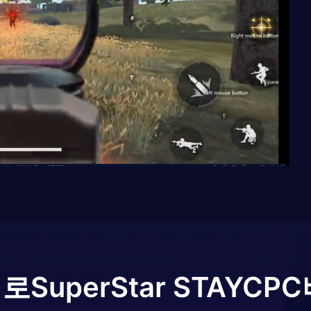
어로
SuperStar STAYC
PC