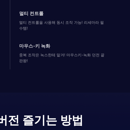
멀티 컨트롤
멀티 컨트롤을 사용해 동시 조작 가능! 리세마라 필
수템!
마우스-키 녹화
중복 조작은 녹스한테 맡겨! 마우스키-녹화 던전 끝
판왕!
버전 즐기는 방법