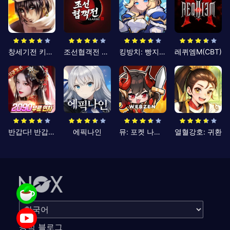
창세기전 키우기
조선협객전 클래식
킹방치: 빵지의 제왕
레퀴엠M(CBT)
반갑다! 반갑삼국지
에픽나인
뮤: 포켓 나이츠
열혈강호: 귀환
공식 블로그