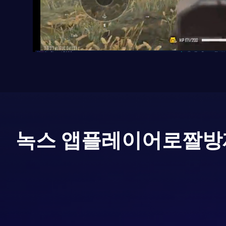
녹스 앱플레이어로
짤방