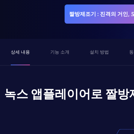
짤방제조기 : 진격의 거인,
상세 내용
기능 소개
설치 방법
동
녹스 앱플레이어로
짤방제