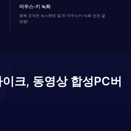
마우스-키 녹화
중복 조작은 녹스한테 맡겨! 마우스키-녹화 던전 끝
판왕!
자이크, 동영상 합성
PC버