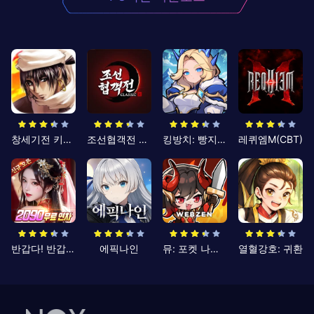
창세기전 키우기
조선협객전 클래식
킹방치: 빵지의 제왕
레퀴엠M(CBT)
반갑다! 반갑삼국지
에픽나인
뮤: 포켓 나이츠
열혈강호: 귀환