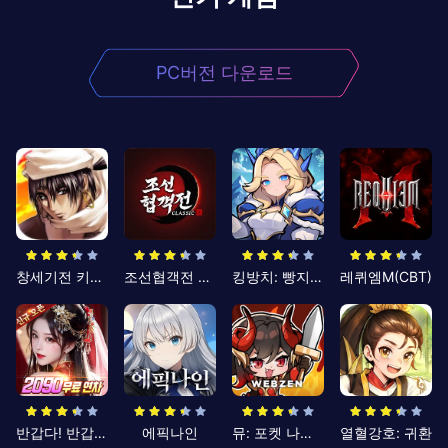
PC버전 다운로드
창세기전 키우기
조선협객전 클래식
킹방치: 빵지의 제왕
레퀴엠M(CBT)
반갑다! 반갑삼국지
에픽나인
뮤: 포켓 나이츠
열혈강호: 귀환