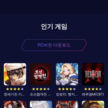
인기 게임
PC버전 다운로드
창세기전 키우기
조선협객전 클래식
킹방치: 빵지의 제왕
레퀴엠M(CBT)