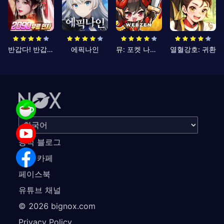
반갑다! 반갑삼국지
에픽나인
뮤: 포켓 나이츠
열혈강호: 귀환
공식 블로그
공식 카페
페이스북
유튜브 채널
©
2026
bignox.com
Privacy Policy