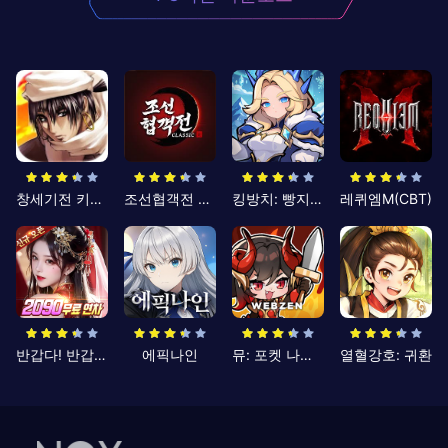
창세기전 키우기
조선협객전 클래식
킹방치: 빵지의 제왕
레퀴엠M(CBT)
반갑다! 반갑삼국지
에픽나인
뮤: 포켓 나이츠
열혈강호: 귀환