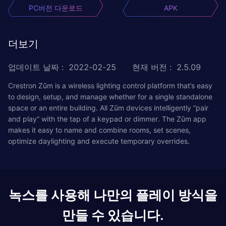
PC버전 다운로드
APK
더보기
업데이트 날짜
:
2022-02-25
현재 버전
:
2.5.09
Crestron Zūm is a wireless lighting control platform that’s easy
to design, setup, and manage whether for a single standalone
space or an entire building. All Zūm devices intelligently “pair
and play” with the tap of a keypad or dimmer. The Zūm app
makes it easy to name and combine rooms, set scenes,
optimize daylighting and execute temporary overrides.
녹스를 사용해 나만의 플레이 방식을
만들 수 있습니다.