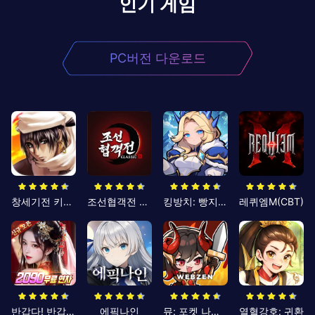
인기 게임
PC버전 다운로드
창세기전 키우기
조선협객전 클래식
킹방치: 빵지의 제왕
레퀴엠M(CBT)
반갑다! 반갑삼국지
에픽나인
뮤: 포켓 나이츠
열혈강호: 귀환