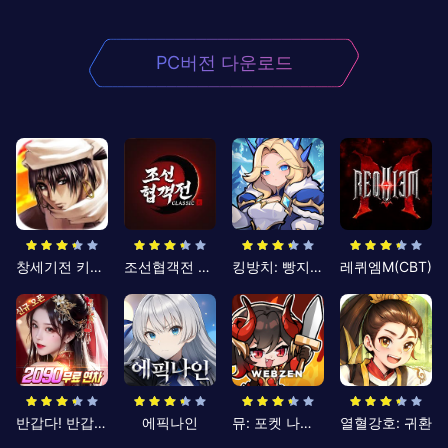
PC버전 다운로드
창세기전 키우기
조선협객전 클래식
킹방치: 빵지의 제왕
레퀴엠M(CBT)
반갑다! 반갑삼국지
에픽나인
뮤: 포켓 나이츠
열혈강호: 귀환