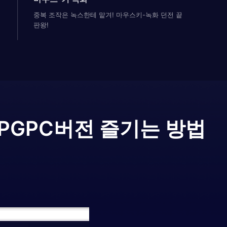
중복 조작은 녹스한테 맡겨! 마우스키-녹화 던전 끝
판왕!
PG
PC버전 즐기는 방법