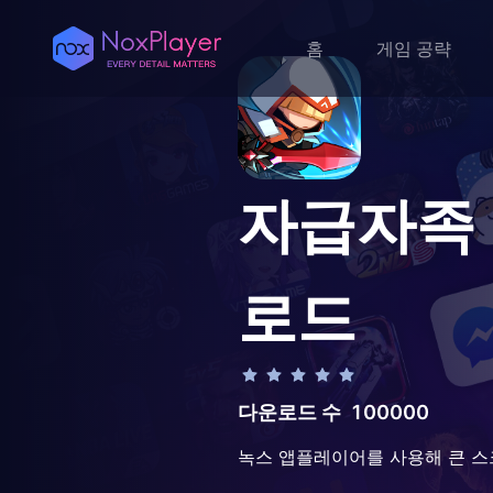
홈
게임 공략
자급자족 용
로드
다운로드 수
100000
녹스 앱플레이어를 사용해 큰 스