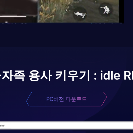
자족 용사 키우기 : idle R
PC버전 다운로드