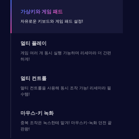
가상키와 게임 패드
자유로운 키보드와 게임 패드 설정!
멀티 플레이
게임 여러 개 동시 실행 가능하며 리세마라 더 간편
하게!
멀티 컨트롤
멀티 컨트롤을 사용해 동시 조작 가능! 리세마라 필
수템!
마우스-키 녹화
중복 조작은 녹스한테 맡겨! 마우스키-녹화 던전 끝
판왕!