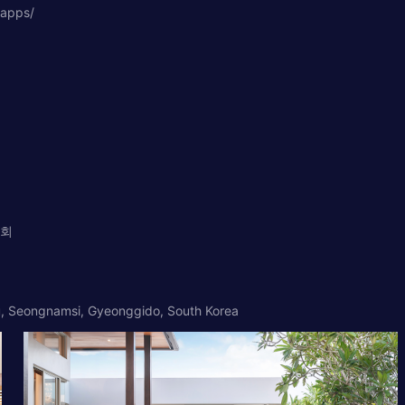
kapps/
철회
u, Seongnamsi, Gyeonggido, South Korea