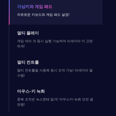
가상키와 게임 패드
자유로운 키보드와 게임 패드 설정!
멀티 플레이
게임 여러 개 동시 실행 가능하며 리세마라 더 간편
하게!
멀티 컨트롤
멀티 컨트롤을 사용해 동시 조작 가능! 리세마라 필
수템!
마우스-키 녹화
중복 조작은 녹스한테 맡겨! 마우스키-녹화 던전 끝
판왕!