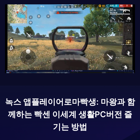
녹스 앱플레이어로
마빡생: 마왕과 함
께하는 빡센 이세계 생활
PC버전 즐
기는 방법