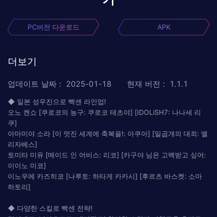
PC버전 다운로드
APK
더보기
업데이트 날짜
:
2025-01-18
현재 버전
:
1.1.1
◆ 일본 성우진으로 빡센 라인업!
오노 켄쇼 [쿠로코의 농구: 쿠로코 테츠야] [IDOLiSH7: 나나세 리
쿠]
아마미야 소라 [이 멋진 세계에 축복을!: 아쿠아] [일곱개의 대죄: 엘
리자베스]
토미타 미유 [메이드 인 어비스: 리코] [카구야 님은 고백받고 싶어:
이이노 미코]
이노우에 카즈히코 [나루토: 하타게 카카시] [후르츠 바스켓: 소마
하토리]
◆ 다양한 스킬로 빡센 전략!