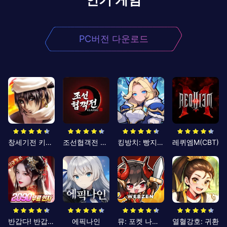
PC버전 다운로드
창세기전 키우기
조선협객전 클래식
킹방치: 빵지의 제왕
레퀴엠M(CBT)
반갑다! 반갑삼국지
에픽나인
뮤: 포켓 나이츠
열혈강호: 귀환