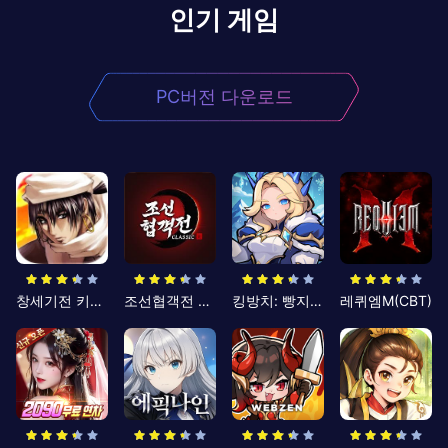
인기 게임
PC버전 다운로드
창세기전 키우기
조선협객전 클래식
킹방치: 빵지의 제왕
레퀴엠M(CBT)