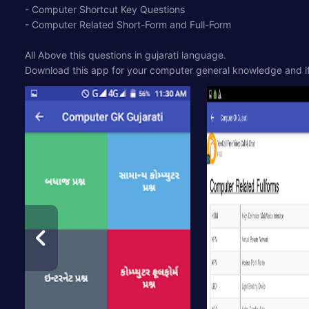
- Computer Shortcut Key Questions
- Computer Related Short-Form and Full-Form
All Above this questions in gujarati language.
Download this app for your computer general knowledge and if y