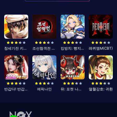
창세기전 키우기
조선협객전 클래식
킹방치: 빵지의 제왕
레퀴엠M(CBT)
반갑다! 반갑삼국지
에픽나인
뮤: 포켓 나이츠
열혈강호: 귀환