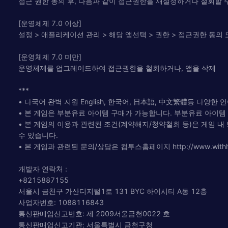
접근 권한 동의 후, 다음과 같이 접근권한을 재설정하거나 철회할 
[운영체제 7.0 이상]
설정 > 애플리케이션 관리 > 해당 앱선택 > 권한 > 접근권한 동의
[운영체제 7.0 미만]
운영체제를 업그레이드하여 접근권한을 철회하거나, 앱을 삭제
***
• 다국어 완벽 지원 English, 한국어, 日本語, 中文繁體등 다양한 
• 본 게임은 부분유료 아이템 구매가 가능합니다. 부분유료 아이템
• 본 게임의 이용과 관련된 조건(계약해지/청약철회 등)은 게임 내 또는 컴투
수 있습니다.
• 본 게임과 관련된 문의/상담은 컴투스홈페이지 http://www.withh
개발자 연락처 :
+8215887155
서울시 금천구 가산디지털1로 131 BYC 하이시티 A동 12층
사업자번호: 1088116843
통신판매업신고번호: 제 2009서울금천0022 호
통신판매업신고기관: 서울특별시 금천구청