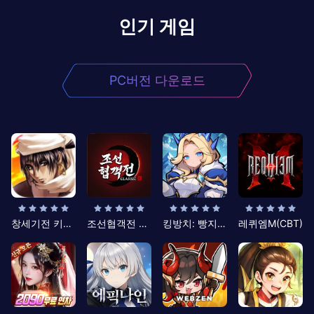
인기 게임
PC버전 다운로드
창세기전 키우기
조선협객전 클래식
킹방치: 빵지의 제왕
레퀴엠M(CBT)