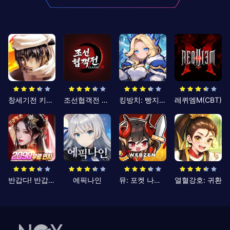
창세기전 키우기
조선협객전 클래식
킹방치: 빵지의 제왕
레퀴엠M(CBT)
반갑다! 반갑삼국지
에픽나인
뮤: 포켓 나이츠
열혈강호: 귀환