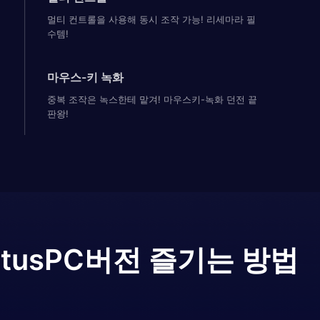
멀티 컨트롤을 사용해 동시 조작 가능! 리세마라 필
수템!
마우스-키 녹화
중복 조작은 녹스한테 맡겨! 마우스키-녹화 던전 끝
판왕!
atus
PC버전 즐기는 방법