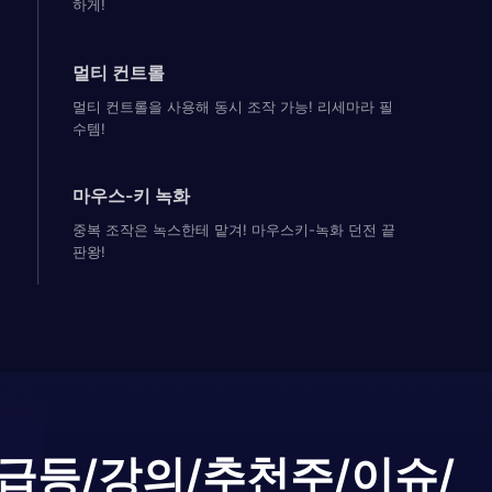
하게!
멀티 컨트롤
멀티 컨트롤을 사용해 동시 조작 가능! 리세마라 필
수템!
마우스-키 녹화
중복 조작은 녹스한테 맡겨! 마우스키-녹화 던전 끝
판왕!
급등/강의/추천주/이슈/