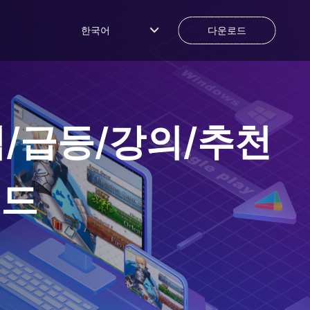
한국어
다운로드
/급등/강의/추천
로드