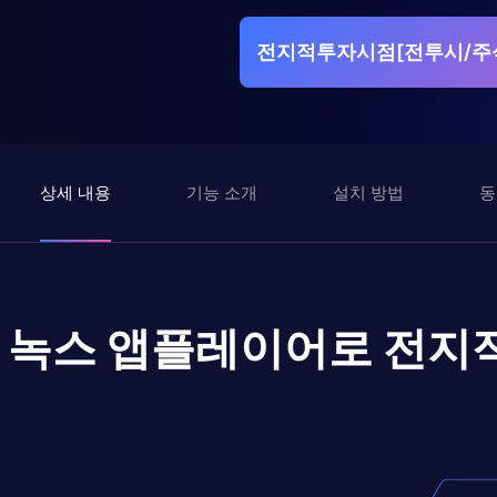
전지적투자시점[전투시/주식
상세 내용
기능 소개
설치 방법
동
녹스 앱플레이어로
전지적