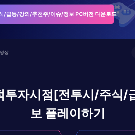
/급등/강의/추천주/이슈/정보 PC버전 다운로드
영상
투자시점[전투시/주식/급
보
플레이하기