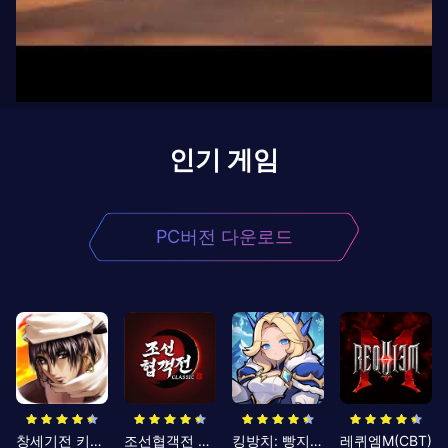
인기 게임
PC버전 다운로드
창세기전 키우기
조선협객전 클래식
킹방치: 빵지의 제왕
레퀴엠M(CBT)