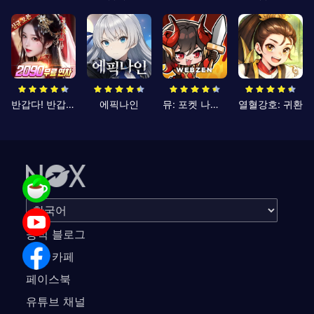
반갑다! 반갑삼국지
에픽나인
뮤: 포켓 나이츠
열혈강호: 귀환
공식 블로그
공식 카페
페이스북
유튜브 채널