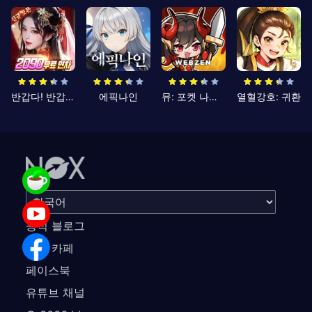
반갑다! 반갑삼국지
에픽나인
뮤: 포켓 나이츠
열혈강호: 귀환
공식 블로그
공식 카페
페이스북
유튜브 채널