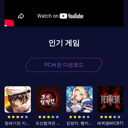
인기 게임
PC버전 다운로드
창세기전 키우기
조선협객전 클래식
킹방치: 빵지의 제왕
레퀴엠M(CBT)