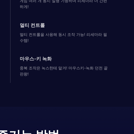
게임 여러 개 동시 실행 가능하며 리세마라 더 간편
하게!
멀티 컨트롤
멀티 컨트롤을 사용해 동시 조작 가능! 리세마라 필
수템!
마우스-키 녹화
중복 조작은 녹스한테 맡겨! 마우스키-녹화 던전 끝
판왕!