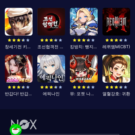
창세기전 키우기
조선협객전 클래식
킹방치: 빵지의 제왕
레퀴엠M(CBT)
반갑다! 반갑삼국지
에픽나인
뮤: 포켓 나이츠
열혈강호: 귀환