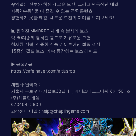
끊임없는 전투와 함께 새로운 도전, 그리고 역동적인 대결
자동? 수동? 둘 다 즐길 수 있는 PVP 콘텐츠
경험하지 못한 쾌감, 새로운 도전의 재미를 느껴보세요!
▣ 펼쳐진 MMORPG 세계 속 불사의 보스
약 60여종의 펼쳐진 필드로 자유로운 모험
철저한 전략, 신중한 전술로 이루어진 최종 결전
15종의 필드 보스, 계속 등장하는 보스 레이드
▶ 공식카페
https://cafe.naver.com/altiusrpg
개발자 연락처 :
서울시 구로구 디지털로33길 11, 에이스테크노타워 8차 501호
(주)채플린게임
07046445906
고객센터 메일 :
help@chaplingame.com