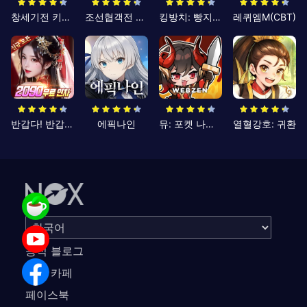
창세기전 키우기
조선협객전 클래식
킹방치: 빵지의 제왕
레퀴엠M(CBT)
반갑다! 반갑삼국지
에픽나인
뮤: 포켓 나이츠
열혈강호: 귀환
공식 블로그
공식 카페
페이스북