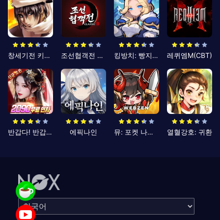
창세기전 키우기
조선협객전 클래식
킹방치: 빵지의 제왕
레퀴엠M(CBT)
반갑다! 반갑삼국지
에픽나인
뮤: 포켓 나이츠
열혈강호: 귀환