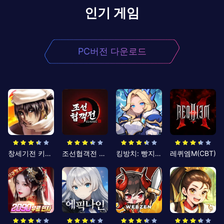
인기 게임
PC버전 다운로드
창세기전 키우기
조선협객전 클래식
킹방치: 빵지의 제왕
레퀴엠M(CBT)