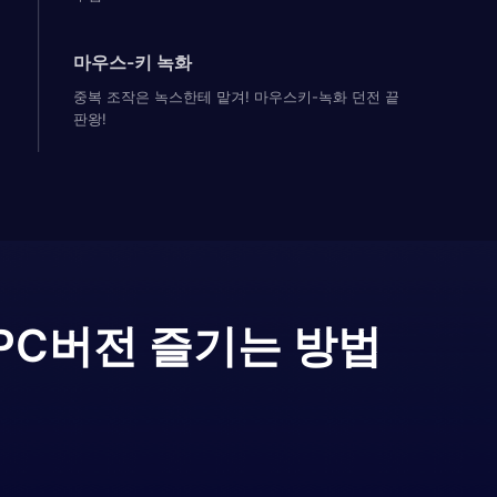
마우스-키 녹화
중복 조작은 녹스한테 맡겨! 마우스키-녹화 던전 끝
판왕!
PC버전 즐기는 방법