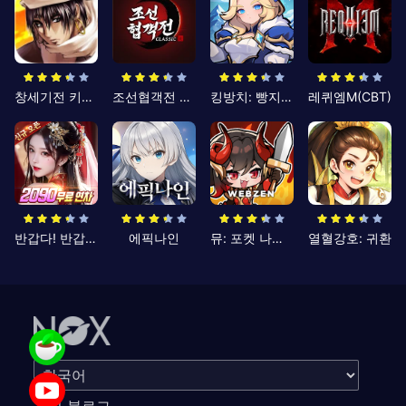
창세기전 키우기
조선협객전 클래식
킹방치: 빵지의 제왕
레퀴엠M(CBT)
반갑다! 반갑삼국지
에픽나인
뮤: 포켓 나이츠
열혈강호: 귀환