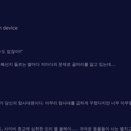
h device
도 없잖아!!”
어째선지 들르는 별마다 저마다의 문제로 골머리를 앓고 있는데….
가 당신의 탐사대원이다. 아무리 탐사대를 급하게 꾸렸다지만 너무 아무렇
, 사이비 종교에 심취한 오리 별 올헤이…… 귀여운 동물들이 사는 별치고