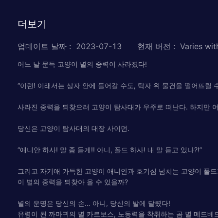
더보기
업데이트 날짜
:
2023-07-13
현재 버전
:
Varies wit
어느 날 문득 고양이 별의 중력이 사라졌다!
“이런! 이래서는 상자 안에 들어갈 수도, 탁자 위 물건을 떨어뜨릴 수
사라진 중력을 되찾으러 고양이 탐사대가 우주로 떠난다. 하지만 
당신은 고양이 탐사대의 대장 사이먼.
“애니안 하사! 말 좀 듣게!! 아니, 폴드 하사! 내 말 듣고 있나?!”
그리고 자기애 가득한 고양이 애니안과 호기심 넘치는 고양이 폴드
이 별의 중력을 되찾아 올 수 있을까?
별의 운명은 당신의 손… 아니, 당신의 발에 달렸다!
유령이 된 까마귀의 별 카르보스, 노동력을 착취하는 곰 별 메드베드