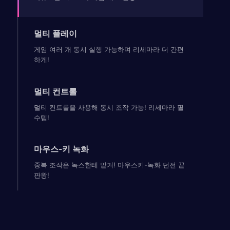
멀티 플레이
게임 여러 개 동시 실행 가능하며 리세마라 더 간편
하게!
멀티 컨트롤
멀티 컨트롤을 사용해 동시 조작 가능! 리세마라 필
수템!
마우스-키 녹화
중복 조작은 녹스한테 맡겨! 마우스키-녹화 던전 끝
판왕!