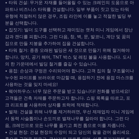
• 타워 건설: 무거운 자재를 들어올릴 수 있는 크레인의 도움으로 아
파트나 비즈니스 타워를 건설합니다. 일부 부품이 짓고 있는 타워
유형에 적절하지 않은 경우, 조립 라인에 이를 놓고 적절한 빌딩 부
분을 선택합니다.
• 집짓기: 빌더 도구를 선택하고 재미있는 캣처 미니 게임에서 장난
감과 캔디를 피합니다. 그런 다음, 창, 벽, 문, 발코니, 계단 및 꿈의
집으로 만들 지붕을 추가하여 집을 건설합니다.
• 타워 철거: 종종 오래된 빌딩은 새 것으로 만들기 위해 철거해야
합니다. 망치, 공기 해머, TNT 박스 및 레킹 볼을 사용합니다. 도시
의 한 가운데에서 빌딩 철거를 즐길 수 있습니다.
• 용접: 손상과 구멍은 수리되어야 합니다. 고객 집의 철 구조물이나
누수된 파이프를 브러쉬로 마감할 때, 용접하기 전에 용접 마스크를
사용하는 것을 잊지 마세요!
• 웨어하우스: 너무 많은 주문을 받고 있습니다! 전화를 받으세요!
고객들은 건축 자재를 주문하고자 합니다. 쇼핑 목록을 따르고, 포
크 리프트를 사용하며 상자를 트럭에 적재합니다.
• 벌채: 건설을 위해 나무를 제거하려면, 우선 제재업자 미니 게임에
서 동력 사슬톱이나 손도끼로 벌채나무를 잘라야 합니다. 그런 다
음, 크레인으로 모든 나무를 옮기고 회전 톱으로 이를 자릅니다.
• 건설 현장: 건설 현장의 수장이 되고 당신의 팔을 걷어 올리세요.
흙으로 구멍을 채우고, 굴삭기로 재료를 파며, 이를 옮기기위해 트