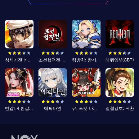
창세기전 키우기
조선협객전 클래식
킹방치: 빵지의 제왕
레퀴엠M(CBT)
반갑다! 반갑삼국지
에픽나인
뮤: 포켓 나이츠
열혈강호: 귀환