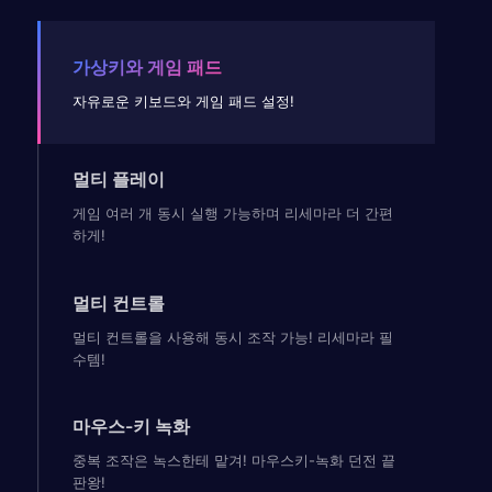
가상키와 게임 패드
자유로운 키보드와 게임 패드 설정!
멀티 플레이
게임 여러 개 동시 실행 가능하며 리세마라 더 간편
하게!
멀티 컨트롤
멀티 컨트롤을 사용해 동시 조작 가능! 리세마라 필
수템!
마우스-키 녹화
중복 조작은 녹스한테 맡겨! 마우스키-녹화 던전 끝
판왕!